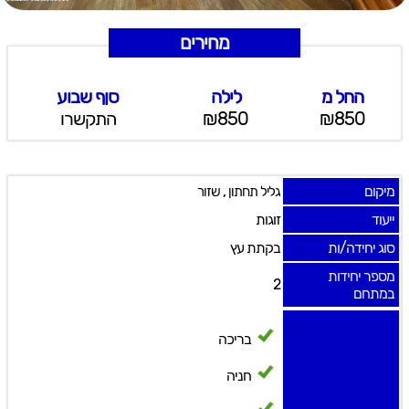
מחירים
החל מ
לילה
סןף שבוע
₪850
₪850
התקשרו
מיקום
,
גליל תחתון
שזור
ייעוד
זוגות
סוג יחידה/ות
בקתת עץ
מספר יחידות
2
במתחם
בריכה
חניה