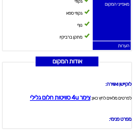
גקוזי
מאפייני המקום
גקוזי ספא
נוף
מתקן ברביקיו
הערות
אודות המקום
לוקיישן ואווירה:
צימר 4u סוויטות חלום גלילי
לפרטים מלאים לחץ כאן:
מפרט פנימי: