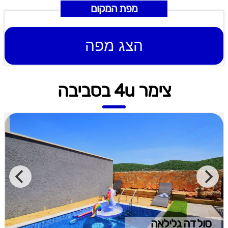
מפת המקום
הצג מפה
צימר 4u בסביבה
סול דה גלילאה