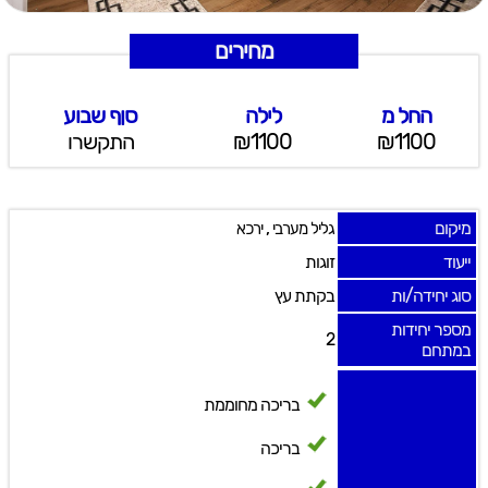
מחירים
החל מ
לילה
סןף שבוע
₪1100
₪1100
התקשרו
מיקום
,
גליל מערבי
ירכא
ייעוד
זוגות
סוג יחידה/ות
בקתת עץ
מספר יחידות
2
במתחם
בריכה מחוממת
בריכה