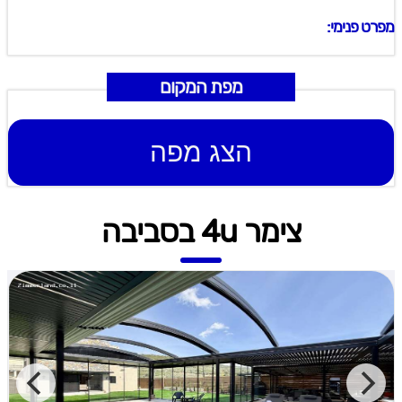
מפרט פנימי:
מפת המקום
הצג מפה
צימר 4u בסביבה