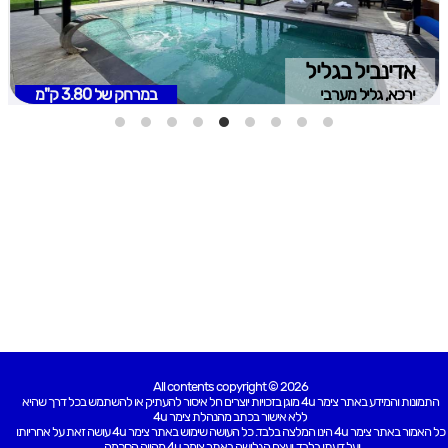
אדינביל בגליל
ירכא, גליל מערבי
במרחק של
3.80 ק"מ
All contents copyright © 2026
התמונות והמידע באתר צימר 4u מוגן בזכויות יוצרים חל איסור להעתיק או להשתמש בכל דרך שהיא
ללא אישור בכתב מהנהלת צימר 4u
כל האמור באתר צימר 4u הינו המלצה בלבד. כל העושה שימוש באתר צימר 4u עושה זאת על אחריותו
ועל דעתו בלבד. ועצם הגלישה באתר צימר 4u מהווה הסכמה .