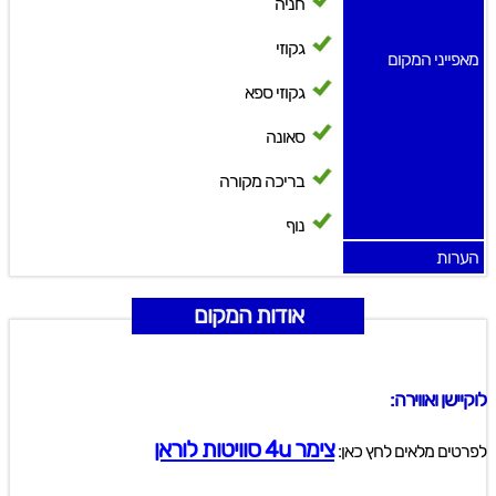
חניה
גקוזי
מאפייני המקום
גקוזי ספא
סאונה
בריכה מקורה
נוף
הערות
אודות המקום
לוקיישן ואווירה:
צימר 4u סוויטות לוראן
לפרטים מלאים לחץ כאן: