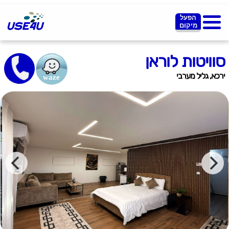
הפעל
מיקום
סוויטות לוראן
ירכא, גליל מערבי