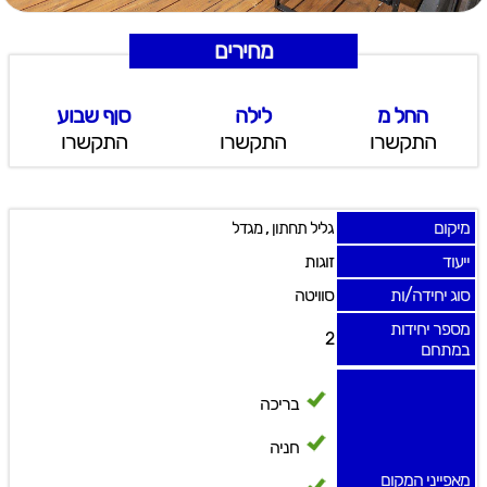
מחירים
החל מ
לילה
סןף שבוע
התקשרו
התקשרו
התקשרו
מיקום
,
גליל תחתון
מגדל
ייעוד
זוגות
סוג יחידה/ות
סוויטה
מספר יחידות
2
במתחם
בריכה
חניה
מאפייני המקום