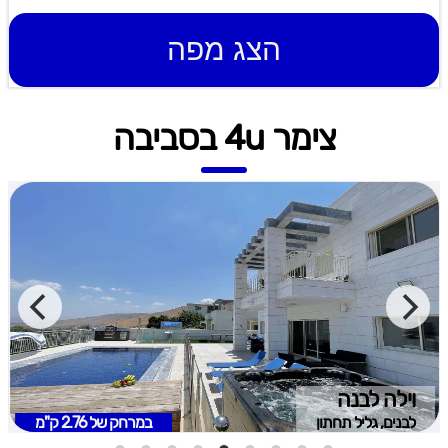
הצג מפה
צימר 4u בסביבה
וילה לבנה
לבנים, גליל תחתון
במרחק של
2.76 ק"מ